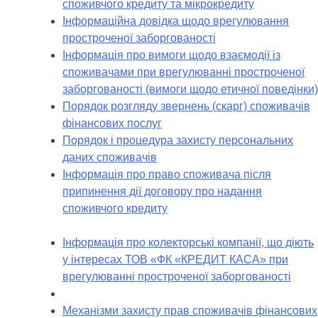
споживчого кредиту та мікрокредиту
Інформаційна довідка щодо врегулювання
простроченої заборгованості
Інформація про вимоги щодо взаємодії із
споживачами при врегулюванні простроченої
заборгованості (вимоги щодо етичної поведінки)
Порядок розгляду звернень (скарг) споживачів
фінансових послуг
Порядок і процедура захисту персональних
даних споживачів
Інформація про право споживача після
припинення дії договору про надання
споживчого кредиту
Інформація про колекторські компанії, що діють
у інтересах ТОВ «ФК «КРЕДИТ КАСА» при
врегулюванні простроченої заборгованості
Механізми захисту прав споживачів фінансових