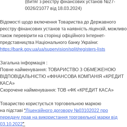
(Витяг з реєстру фінансових установ №27-
0026/21077 від 18.03.2024)
Відомості щодо включення Товариства до Державного
реєстру фінансових установ та наявність ліцензій, можливо
також перевірити на сторінці офіційного Інтернет-
представництва Національного банку України:
https://bank.gov.ua/ua/supervision/split/registers-lists
Загальна інформація :
Повне найменування: ТОВАРИСТВО З ОБМЕЖЕНОЮ
ВІДПОВІДАЛЬНІСТЮ «ФІНАНСОВА КОМПАНІЯ «КРЕДИТ
КАСА»
Скорочене найменування: ТОВ «ФК «КРЕДИТ КАСА»
Товариство користується торговельною маркою
на підставі
“
Ліцензійного договору №03102022 про
передачу прав на використання торговельної марки від
03.10.2022
”