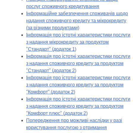
послуг споживчого кредитування
Інформаційне забезпечення споживачів щодо
надання споживчого кредиту та мікрокредиту
(за різними продуктами)
Інформація про істотні характеристики послуги
з надання мікрокредиту за продуктом
"Стандарт" (додаток 1)
Інформація про істотні характеристики послуги
з надання споживчого кредиту за продуктом
"Стандарт" (додаток 2)
Інформація про істотні характеристики послуги
з надання споживчого кредиту за продуктом
"Комфорт" (додаток 2)
Інформація про істотні характеристики послуги
з надання споживчого кредиту за продуктом
"Комфорт плюс" (додаток 2)
Попередження про можливі наслідки у разі
користування послугою з отримання