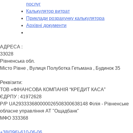
послуг
Калькулятор витрат
Приклади розрахунку калькулятора
Архівні документи
АДРЕСА :
33028
Рівненська обл.
Місто Рівне , Вулиця Полуботка Гетьмана , Будинок 35
Реквізити:
ТОВ «ФІНАНСОВА КОМПАНІЯ “КРЕДИТ КАСА”
ЄДРПУ : 41972628
Р/Р UA293333680000026508300638148 Філія - Рівненське
обласне управління АТ "Ощадбанк"
МФО 333368
+38(096)-610-06-06